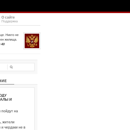
О сайте
Поддержка
ще. Никто не
шен жилища.
 40
НИЕ
ОДУ
ВАЛЫ И
и пойдут на
, жители
и чердаки не в