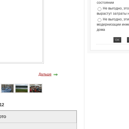
состоянии
Не выгодно, эт
вырастут затраты 
Не выгодно, эт
модернизации инж
дома
Дальше
12
ОТО