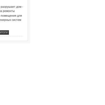
о разрушает дом -
на ремонты
и помещения для
енерных систем