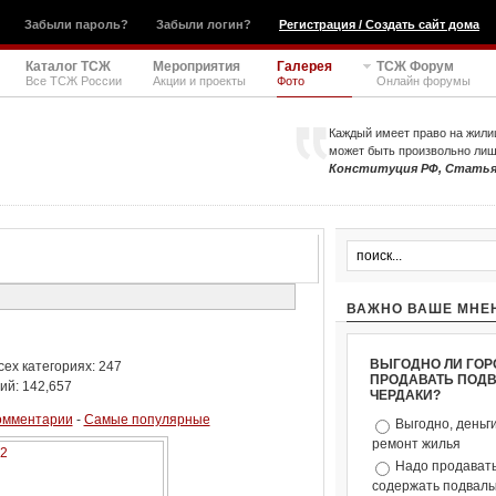
Забыли пароль?
Забыли логин?
Регистрация / Создать сайт дома
Каталог ТСЖ
Мероприятия
Галерея
ТСЖ Форум
Все ТСЖ России
Акции и проекты
Фото
Онлайн форумы
Каждый имеет право на жили
может быть произвольно ли
Конституция РФ, Статья
ВАЖНО ВАШЕ МНЕ
ВЫГОДНО ЛИ ГОР
ех категориях: 247
ПРОДАВАТЬ ПОД
ий: 142,657
ЧЕРДАКИ?
омментарии
-
Самые популярные
Выгодно, деньг
ремонт жилья
Надо продавать
содержать подвалы 