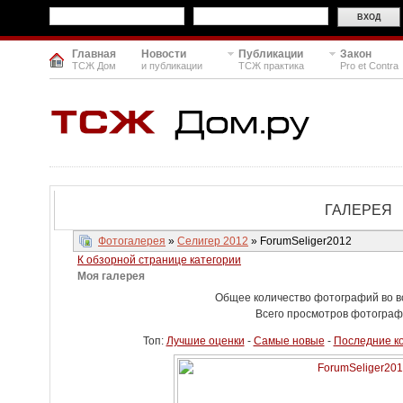
Главная
Новости
Публикации
Закон
ТСЖ Дом
и публикации
ТСЖ практика
Pro et Contra
ГАЛЕРЕЯ
Фотогалерея
»
Селигер 2012
» ForumSeliger2012
К обзорной странице категории
Моя галерея
Общее количество фотографий во вс
Всего просмотров фотограф
Топ:
Лучшие оценки
-
Самые новые
-
Последние к