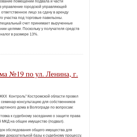
ование помещений подвала и части
х в управление городской управляющей
ответственное лицо за сдачу в аренду
го участка под торговые павильоны.
 специальный счет принимает вырученные
ании целями. Поскольку у получателя средств
 налог в размере 13%.
ма №19 по ул. Ленина, г.
ЖКХ Контроль" Костромской области провел
 семинар-консультацию для собственников
артиного дома в Волгограде по вопросам:
отовка к судебному заседанию о защите права
 МКД на общее имущество (подвал).
док обследования общего имущества для
вки доказательной базы к судебному процессу.