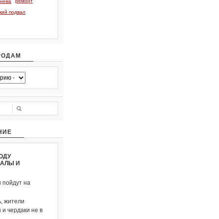
ремонт
тнева
кий подвал
РОДАМ
НИЕ
ОДУ
ВАЛЫ И
и пойдут на
, жители
и чердаки не в