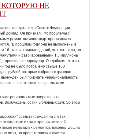
 КОТОРУЮ НЕ
НТ
раснов представил в Совете Федерации
ый доклад. Он признал, что проблемы с
льным ремонтом многоквартирных домов
ются. "В прошлом году они не выполнены в
ем 16 тысячах жилых зданий, что оставило, по
бманутыми и разочарованными 1,5 миллиона
", - произнёс генпрокурор. Он добавил, что за
й год не было потрачено свыше 100
дов рублей, которые собраны с граждан.
 вынужден был признать нерациональность
 просто не соотносятся с реальными
я глав региональных операторов и
в. Возбуждены сотни уголовных дел. Об этом
аморозки" средств граждан на счетах
е актуальные с точки зрения жителей
е после неколькизх ремонтов, наконец, дошла
ных окон, но препятствием является