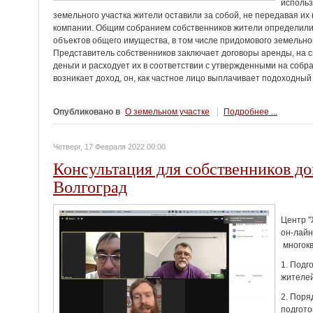
использ
земельного участка жители оставили за собой, не передавая и
компании. Общим собранием собственников жители определили 
объектов общего имущества, в том числе придомового земельно
Представитель собственников заключает договоры аренды, на
деньги и расходует их в соответствии с утвержденными на собр
возникает доход, он, как частное лицо выплачивает подоходный
Опубликовано в
О земельном участке
Подробнее ...
Четверг, 17 Февраля 2022 00:00
Консультация для собственников до
Волгоград
Центр "
он-лайн
многокв
1. Подг
жителей
2. Поря
подгото