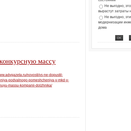
состоянии
Не выгодно, эт
вырастут затраты 
Не выгодно, эт
модернизации инж
дома
 конкурсную массу
www.advgazeta.ru/novosti/vs-ne-dopustil-
eniya-podvalnogo-pomeshcheniya-v-mkd-v-
nuyu-massu-kompanii-dolzhnika/