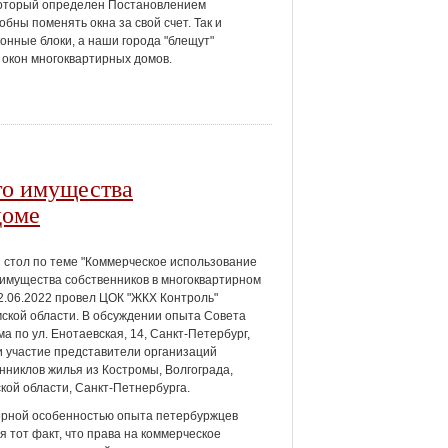
 который определен Постановлением
бны поменять окна за свой счет. Так и
нные блоки, а наши города "блещут"
в окон многоквартирных домов.
го имущества
доме
 стол по теме "Коммерческое использование
имущества собственников в многоквартирном
2.06.2022 провел ЦОК "ЖКХ Контроль"
ской области. В обсуждении опыта Совета
а по ул. Енотаевская, 14, Санкт-Петербург,
 участие представители организаций
нниклов жилья из Костромы, Волгограда,
кой области, Санкт-Петнербурга.
ерной особенностью опыта петербуржцев
я тот факт, что права на коммерческое