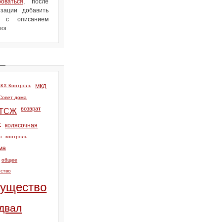
роваться
, после
зации добавить
л с описанием
ог.
КХ Контроль
МКД
Совет дома
возврат
ТСЖ
т
колясочная
я
контроль
ма
общее
ство
ущество
двал