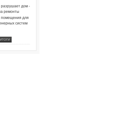
о разрушает дом -
на ремонты
и помещения для
енерных систем