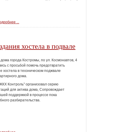
дробнее ...
дания хостела в подвале
дома города Костромы, по ул. Космонавтов, 4
ись с просьбой помочь предотвратить
е хостела в техзническом поджвале
артирного дома.
ЖКХ Контроль" организовал серию
таций для актива дома, Сопровождает
шей поддержкой в процессе пока
бного разбирательства.