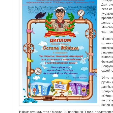
Прокуро
Дмитрию
леса из
Кураки
правите
департ
Минобор
частнос
«Прошу 
колонии
пятикра
лишение
выполн
функций
Вооруже
судебно
14 лет 
рублей 
для быв
Владисл
«Оборо
по стат
особо к
В Доме журналистов в Москве, 30 ноября 2011 года, представи