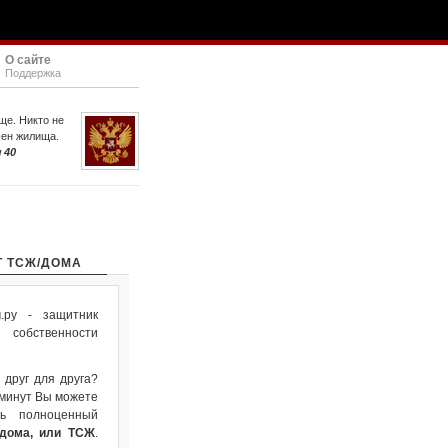
О сайте
Поддержка
ще. Никто не
шен жилища.
 40
Т ТСЖ/ДОМА
ру - защитник
собственности
 друг для друга?
 минут Вы можете
ть полноценный
 дома, или ТСЖ
.