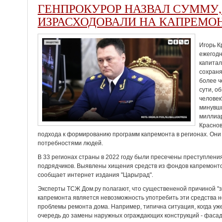
ГЕНПРОКУРОР НАЗВАЛ СУММУ,
ИЗРАСХОДОВАЛИ НА КАПРЕМО
Игорь К
ежегодн
капита
сохраня
более ч
сути, о
человек
минувши
миллиар
Краснов
подхода к формированию программ капремонта в регионах. Они
потребностями людей.
В 33 регионах страны в 2022 году были пресечены преступлени
подрядчиков. Выявлены хищения средств из фондов капремонто
сообщает интернет издания "Царьград".
Эксперты ТСЖ Дом.ру полагают, что существененой причиной "з
капремонта является невозможность употребить эти средства н
проблемы ремонта дома. Например, типична ситуация, когда уж
очередь до замены наружных ограждающих конструкций - фасад