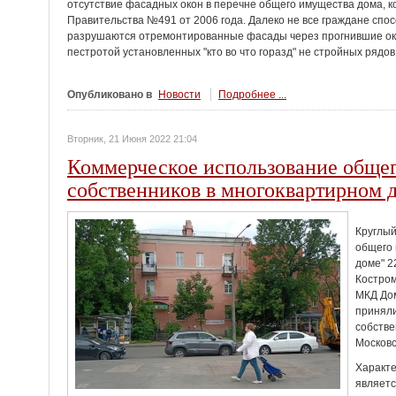
отсутствие фасадных окон в перечне общего имущества дома,
Правительства №491 от 2006 года. Далеко не все граждане спосо
разрушаются отремонтированные фасады через прогнившие око
пестротой установленных "кто во что горазд" не стройных рядо
Опубликовано в
Новости
Подробнее ...
Вторник, 21 Июня 2022 21:04
Коммерческое использование обще
собственников в многоквартирном 
Круглый
общего 
доме" 2
Костром
МКД Дом
приняли
собстве
Московс
Характ
являетс