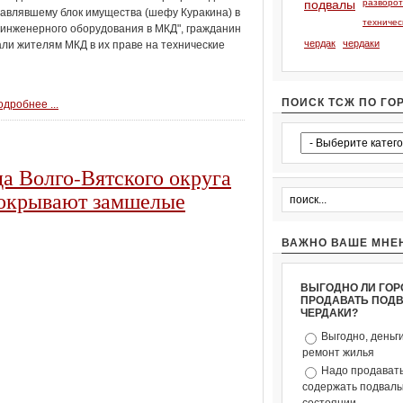
подвалы
разворо
лавлявшему блок имущества (шефу Куракина) в
техничес
 инженерного оборудования в МКД", гражданин
чердак
чердаки
ли жителям МКД в их праве на технические
ПОИСК ТСЖ ПО ГО
дробнее ...
а Волго-Вятского округа
 покрывают замшелые
ВАЖНО ВАШЕ МНЕ
ВЫГОДНО ЛИ ГОР
ПРОДАВАТЬ ПОД
ЧЕРДАКИ?
Выгодно, деньг
ремонт жилья
Надо продавать
содержать подвалы 