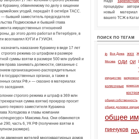
р запросил 17 лет колонии строгого режима
Надо
зарегистри
 Куракину, обвиняемому по делу о хищении
процедуры автори
 армейских угодий, передаёт 8 октября ТАСС.
новый материа
н — бывший заместитель председателя
вашего ТСЖ в Катал
льства Подмосковья и бывший глава
амента имущественных отношений
оны, до этого долго работал в Петербурге, в
ПОИСК ПО ТЕГАМ
ти возглавлял КУГИ и ГУИОН.
назначить наказание Куракину в виде 17 лет
 строгого режима со штрафом в размере
Все Дома
Ж
jb
ЖКХ
тной суммы взятки в размере 500 млн рублей и
Москва
ОДИ
ОИ
м права занимать должности, связанные с
ением организационно-распорядительных
 в государственных органах, а также в
имущество
капремон
нных силах РФ,» — сказано в материалах
комисси
колясочные
го заседания.
костро
колонии строгого режима и штраф в 369 млн
общая собственность
(трехкратная сумма взятки) прокурор просит
шего первого заместителя Куракина
общее долевое имуще
ава Холодкова и главы компании
общее им
нспецресурс» Максима Ана. Они обвиняются
ье 290, часть 6, УК РФ (получение взятки в
пинчуков
по
рупном размере).
тели движения жителей многоквартирных домов