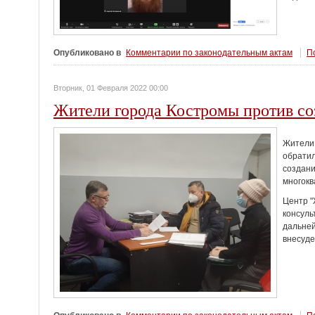
Опубликовано в
Комментарии по законодательным актам
По
Вторник, 01 Февраля 2022 00:00
Жители города Костромы против соз
Жители 
обратил
создани
многокв
Центр "
консуль
дальней
внесуде