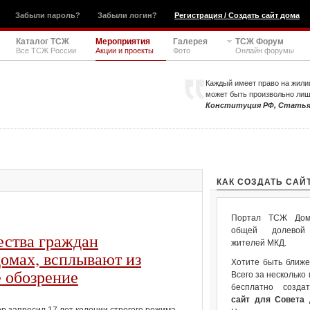
Забыли пароль?
Забыли логин?
Регистрация / Создать сайт дома
Каталог ТСЖ
Мероприятия
Галерея
ТСЖ Форум
Все ТСЖ России
Акции и проекты
Фото
Онлайн форумы
Каждый имеет право на жили
может быть произвольно ли
Конституция РФ, Статья
КАК СОЗДАТЬ САЙ
Портал ТСЖ Дом.
общей долевой 
ества граждан
жителей МКД.
омах, всплывают из
Хотите быть ближе
 обозрение
Всего за несколько
бесплатно созда
сайт для Совета