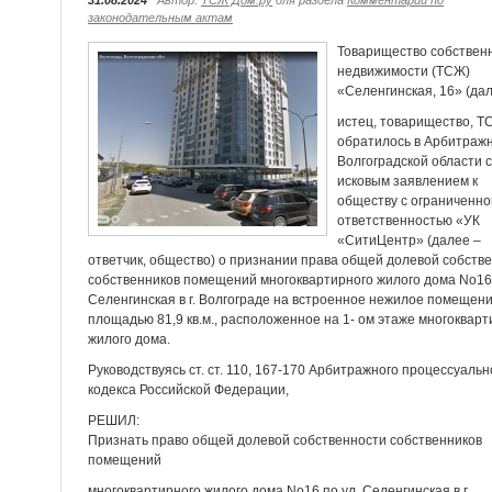
31.08.2024
Автор:
ТСЖ Дом.ру
для раздела
Комментарии по
законодательным актам
Товарищество собствен
недвижимости (ТСЖ)
«Селенгинская, 16» (да
истец, товарищество, Т
обратилось в Арбитражн
Волгоградской области с
исковым заявлением к
обществу с ограниченнои
ответственностью «УК
«СитиЦентр» (далее –
ответчик, общество) о признании права общей долевой собств
собственников помещений многоквартирного жилого дома No16 
Селенгинская в г. Волгограде на встроенное нежилое помещен
площадью 81,9 кв.м., расположенное на 1- ом этаже многокварт
жилого дома.
Руководствуясь ст. ст. 110, 167-170 Арбитражного процессуальн
кодекса Российской Федерации,
РЕШИЛ:
Признать право общей долевой собственности собственников
помещений
многоквартирного жилого дома No16 по ул. Селенгинская в г.