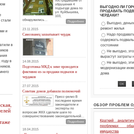
пострадавшим от
мом
обрушения 4
ВЫГОДНО ЛИ ГОР
подъезде дома по
ПРОДАВАТЬ ПОД
ул. Куйбышева,
е
ЧЕРДАКИ?
103,
обнаружились…
 стали
Подробнее
Выгодно, деньг
ремонт жилья
23.11.2015
ми и
Самозванец захватывает чердак
Надо продавать
содержать подвалы 
атили в
состоянии
ников
Не выгодно, эт
ания
вырастут затраты 
 году в
14.08.2015
Не выгодно, эт
Подготовка МКД к зиме проводится
ников.
модернизации инж
фиктивно из-за продажи подвалов и
мнего
дома
чердаков
27.07.2015
Советам домов добавили полномочий
Пресс-релиз В
последнее время
ская,
законодатели и
ОБЗОР ПРОБЛЕМ 
эксперты по
телей
вопросам ЖКХ сделали шаги по
совершенствованию законодательной…
этаже
Краткий аналити
Подробнее
проблемах общ
18.04.2015
имущества