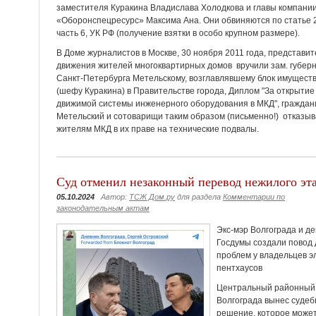
заместителя Куракина Владислава Холодкова и главы компани
«Оборонспецресурс» Максима Ана. Они обвиняются по статье 
часть 6, УК РФ (получение взятки в особо крупном размере).
В Доме журналистов в Москве, 30 ноября 2011 года, представи
движения жителей многоквартирных домов вручили зам. губер
Санкт-Петербурга Метельскому, возглавлявшему блок имущест
(шефу Куракина) в Правительстве города, Диплом "За открытие
движимой системы инженерного оборудования в МКД", граждан
Метельский и сотоварищи таким образом (письменно!) отказы
жителям МКД в их праве на технические подвалы.
Суд отменил незаконный перевод нежилого эт
05.10.2024
Автор:
ТСЖ Дом.ру
для раздела
Комментарии по
законодательным актам
Экс-мэр Волгограда и д
Госдумы создали повод 
проблем у владельцев э
пентхаусов
Центральный районный
Волгограда вынес судеб
решение, которое может