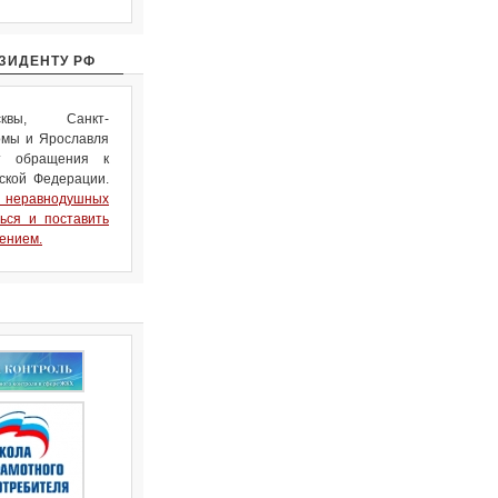
ЗИДЕНТУ РФ
квы, Санкт-
омы и Ярославля
ст обращения к
ской Федерации.
еравнодушных
ься и поставить
ением.