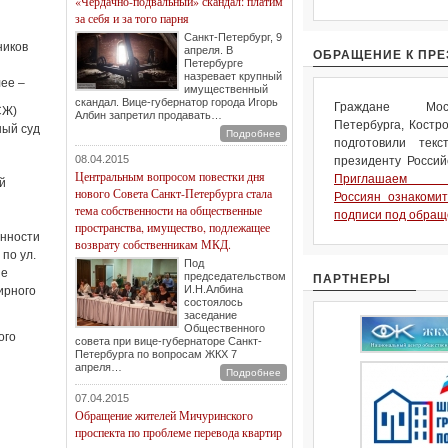
«Чердачно-подвальный» скандал: платим
за себя и за того парня
Санкт-Петербург, 9
ников
апреля. В
ОБРАЩЕНИЕ К ПРЕ
Петербурге
назревает крупный
лее –
имущественный
скандал. Вице-губернатор города Игорь
Граждане Мос
СЖ)
Албин запретил продавать…
Петербурга, Костр
ый суд
Подробнее
подготовили тек
08.04.2015
президенту Россий
Центральным вопросом повестки дня
Приглашаем н
̆
нового Совета Санкт-Петербурга стала
Россиян ознакомит
тема собственности на общественные
подписи под обращ
пространства, имущество, подлежащее
енности
возврату собственникам МКД.
по ул.
Под
ие
председательством
ПАРТНЕРЫ
И.Н.Албина
ирного
состоялось
заседание
Общественного
ого
совета при вице-губернаторе Санкт-
Петербурга по вопросам ЖКХ 7
апреля…
Подробнее
07.04.2015
Обращение жителей Мичуринского
проспекта по проблеме перевода квартир