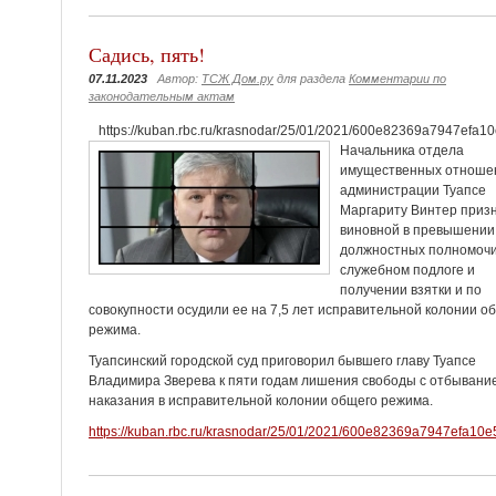
Садись, пять!
07.11.2023
Автор:
ТСЖ Дом.ру
для раздела
Комментарии по
законодательным актам
https://kuban.rbc.ru/krasnodar/25/01/2021/600e82369a7947efa1
Начальника отдела
имущественных отноше
администрации Туапсе
Маргариту Винтер приз
виновной в превышении
должностных полномочи
служебном подлоге и
получении взятки и по
совокупности осудили ее на 7,5 лет исправительной колонии о
режима.
Туапсинский городской суд приговорил бывшего главу Туапсе
Владимира Зверева к пяти годам лишения свободы с отбывани
наказания в исправительной колонии общего режима.
https://kuban.rbc.ru/krasnodar/25/01/2021/600e82369a7947efa10