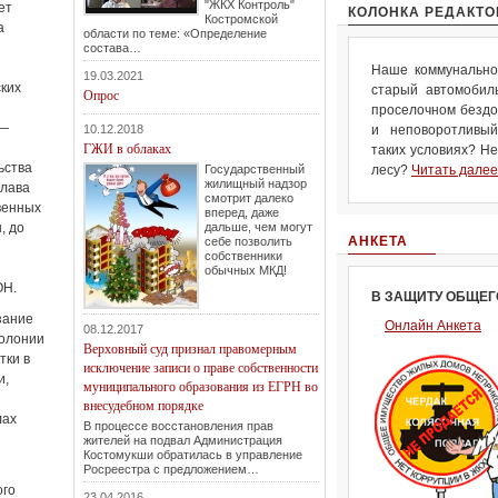
"ЖКХ Контроль"
ет
КОЛОНКА РЕДАКТО
Костромской
а
области по теме: «Определение
состава…
Наше коммунальное
19.03.2021
ких
старый автомобил
Опрос
проселочном бездо
 —
10.12.2018
и неповоротливый
ГЖИ в облаках
таких условиях? Не
ьства
Государственный
лесу?
Читать далее.
жилищный надзор
глава
смотрит далеко
венных
вперед, даже
, до
дальше, чем могут
АНКЕТА
себе позволить
собственники
обычных МКД!
ОН.
В ЗАЩИТУ ОБЩЕГ
зание
Онлайн Анкета
08.12.2017
колонии
Верховный суд признал правомерным
тки в
исключение записи о праве собственности
и,
муниципального образования из ЕГРН во
внесудебном порядке
лах
В процессе восстановления прав
жителей на подвал Администрация
Костомукши обратилась в управление
Росреестра с предложением…
ого
23.04.2016