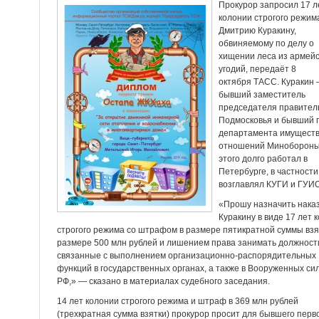
Прокурор запросил 17 л
колонии строгого режим
Дмитрию Куракину,
обвиняемому по делу о
хищении леса из армейс
угодий, передаёт 8
октября ТАСС. Куракин
бывший заместитель
председателя правител
Подмосковья и бывший 
департамента имущест
отношений Минобороны
этого долго работал в
Петербурге, в частности
возглавлял КУГИ и ГУИ
«Прошу назначить нака
Куракину в виде 17 лет 
строгого режима со штрафом в размере пятикратной суммы взя
размере 500 млн рублей и лишением права занимать должност
связанные с выполнением организационно-распорядительных
функций в государственных органах, а также в Вооруженных си
РФ,» — сказано в материалах судебного заседания.
14 лет колонии строгого режима и штраф в 369 млн рублей
(трехкратная сумма взятки) прокурор просит для бывшего перв