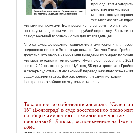
прецедентом и алгорит
действия для жильцов
многоэтажек, где верхни
технические этажи вдруг
жилыми пентхаусами. Если решение не оспорят, то элитные
пентхаусы за десятки миллионов рублей перестанут быть жилы
станут большой головной болью для их владельцев.
Многоэтажек, где верхние технические этажи узаконили и превр
недешевое жилье, в Волгограде немало. Экс-мэр Роман Гребен
допустил, что многие из них были выведены из общего пользов
жильцов по одной и той же схеме. Именно ее провернули в 2021
элитной 22-этажке по улице Чуйкова, 55 где и проживает Гребен
А теперь суд отменил незаконный перевод нежилого этажа «зи
сада» в жилой статус. Все распоряжения администрации
Центрального района на эту тему отменены.
Товарищество собственников жилья "Селенгин
16" (Волгоград) в суде восстановило право жи
на общее имущество - нежилое помещение
площадью 81,9 кв.м., расположенное на 1-ом 
дома