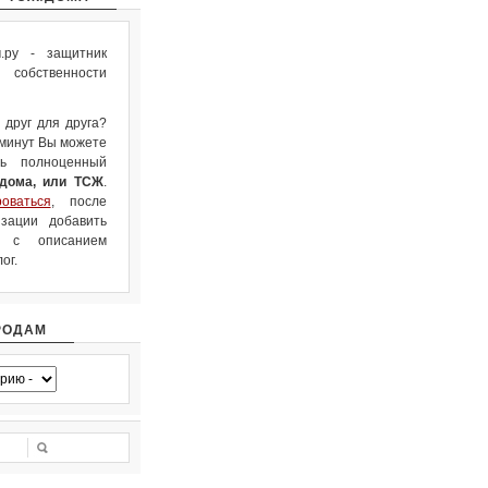
ру - защитник
собственности
 друг для друга?
 минут Вы можете
ть полноценный
 дома, или ТСЖ
.
роваться
, после
зации добавить
л с описанием
ог.
РОДАМ