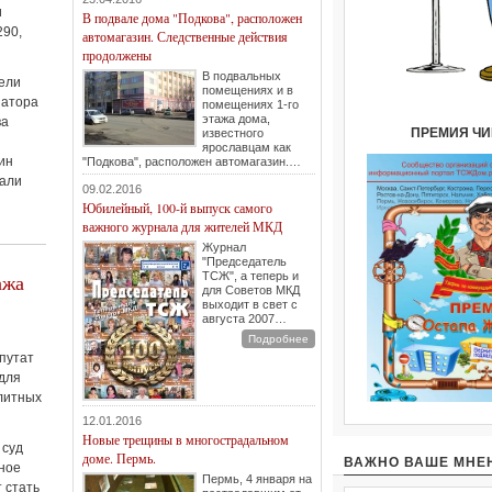
и
В подвале дома "Подкова", расположен
290,
автомагазин. Следственные действия
продолжены
В подвальных
тели
помещениях и в
натора
помещениях 1-го
этажа дома,
ва
ПРЕМИЯ Ч
известного
ярославцам как
ин
"Подкова", расположен автомагазин.…
вали
09.02.2016
Юбилейный, 100-й выпуск самого
важного журнала для жителей МКД
Журнал
"Председатель
ажа
ТСЖ", а теперь и
для Советов МКД
выходит в свет с
августа 2007…
Подробнее
епутат
для
литных
12.01.2016
Новые трещины в многострадальном
 суд
доме. Пермь.
ВАЖНО ВАШЕ МНЕ
ное
Пермь, 4 января на
 стать