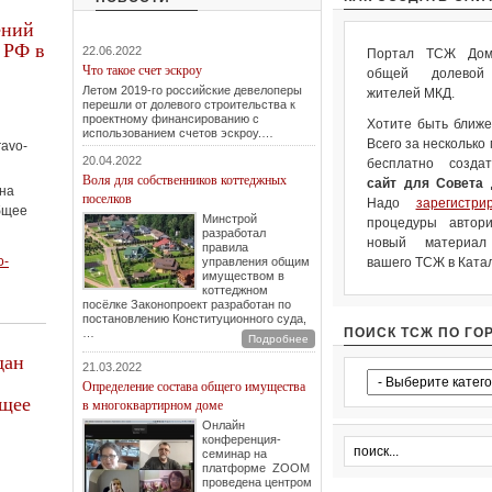
ений
 РФ в
22.06.2022
Портал ТСЖ Дом.
Что такое счет эскроу
общей долевой 
Летом 2019-го российские девелоперы
жителей МКД.
перешли от долевого строительства к
проектному финансированию с
Хотите быть ближе
использованием счетов эскроу.…
Всего за несколько
ravo-
20.04.2022
бесплатно созда
Воля для собственников коттеджных
сайт для Совета
 на
поселков
Надо
зарегистри
бщее
Минстрой
процедуры автори
разработал
новый материа
правила
o-
управления общим
вашего ТСЖ в Катал
имуществом в
коттеджном
посёлке Законопроект разработан по
постановлению Конституционного суда,
ПОИСК ТСЖ ПО ГО
…
Подробнее
дан
21.03.2022
Определение состава общего имущества
бщее
в многоквартирном доме
Онлайн
конференция-
семинар на
платформе ZOOM
проведена центром