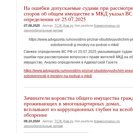
На ошибки допускаемые судами при рассмотр
споров об общем имуществе в МКД указал ВС
определении от 25.07.2025
07.08.2025
Автор:
ТСЖ Дом.ру
для раздела
Комментарии по
законодательным актам
https://www.advgazeta.ru/novosti/vs-priznal-otsutstvuyushchim-p
sobstvennosti-g-moskvy-na-podval-v-mkd/
Свежее определение ВС РФ от 25.07.2025 указывающее судам
ошибки при рассмотрении вопросов о праве жителей МКД на о
имущество. Анализ определения в Адвокатской Газете.
https://www.advgazeta.ru/novosti/vs-priznal-otsutstvuyushchim-prav
sobstvennosti-g-moskvy-na-podval-v-mkd/
Зачинатели воровства общего имущества граж
проживающих в многоквартирных домах,
всплывают из коррупционных глубин на всео
обозрение
08.10.2024
Автор:
ТСЖ Дом.ру
для раздела
Комментарии по
законодательным актам