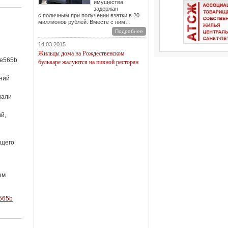
имущества
задержан
с поличным при получении взятки в 20
миллионов рублей. Вместе с ним…
Подробнее
14.03.2015
Жильцы дома на Рождественском
0e565b
бульваре жалуются на пивной ресторан
ний
нали
й,
бщего
ем
e565b