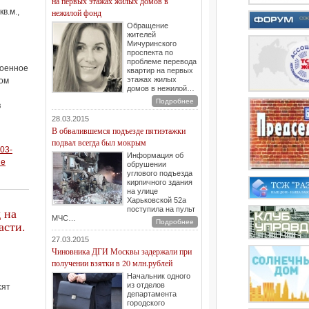
на первых этажах жилых домов в
в.м.,
нежилой фонд
Обращение
жителей
Мичуринского
проспекта по
проблеме перевода
роенное
квартир на первых
этажах жилых
-ом
домов в нежилой…
Подробнее
в
28.03.2015
В обвалившемся подъезде пятиэтажки
подвал всегда был мокрым
03-
Информация об
ue
обрушении
углового подъезда
кирпичного здания
на улице
Харьковской 52а
 на
поступила на пульт
МЧС…
асти.
Подробнее
27.03.2015
Чиновника ДГИ Москвы задержали при
получении взятки в 20 млн.рублей
Начальник одного
из отделов
сят
департамента
городского