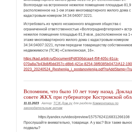
Волгограде на встроенное нежилое помещение площадью 81,9 к
расположенное на 1-ом этаже многоквартирного жилого дома с
кадастровым номером 34:34:04007:3221.
Истребовать из чужого незаконного владения общества с
ограниченной ответственностью «Волгограднефтепроект» вст
нежилое помещение площадью 81,9 кв.м., расположенное на 1
этаже многоквартирного жилого дома с кадастровым номером
34:34:04007:3221, путем передачи товариществу собственнико
недвижимости (ТСЖ) «Селенгинская, 16».
https://kad.arbitr.ru/Document/Pdf/306dcaa4-f5ff-405c-81ca-
070a8a7b43b8/f0dd357c-d8b6-421e-8254-38f9385b0472/A12-190
2023_20240524_Reshenija_i_postanovlenija.pdf?isAddStamp=Tr
Вспомним, что было 10 лет тому назад. Доклад
совете ЖКХ при губернаторе Костромской обл
11.11.2023
Автор:
ТСЖ Дом.ру
для раздела
Комментарии по
законодательным актам
https://yandex.ru/video/preview/15757624116831266108
Прослушайте внимательно, товарищи. А у вас? Все также выно
подвалы?