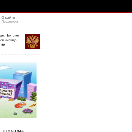
О сайте
Поддержка
ще. Никто не
шен жилища.
 40
Т ТСЖ/ДОМА