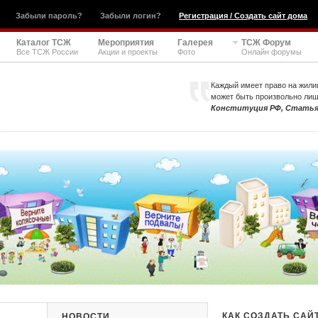
Забыли пароль?
Забыли логин?
Регистрация / Создать сайт дома
Каталог ТСЖ
Мероприятия
Галерея
ТСЖ Форум
Все ТСЖ России
Акции и проекты
Фото
Онлайн форумы
Каждый имеет право на жили
может быть произвольно ли
Конституция РФ, Статья
КАК СОЗДАТЬ САЙ
НОВОСТИ