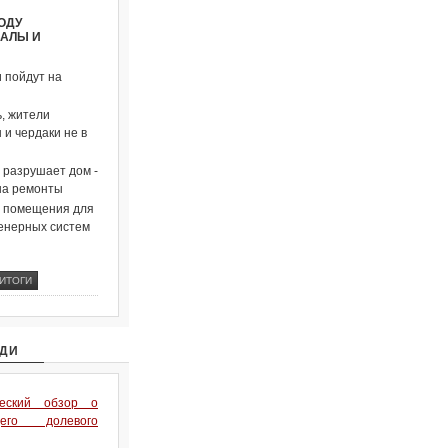
ОДУ
ВАЛЫ И
и пойдут на
, жители
и чердаки не в
о разрушает дом -
на ремонты
и помещения для
енерных систем
ОДИ
ческий обзор о
его долевого