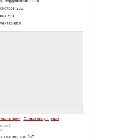
ор: kvg@bnkostroma.ru
смотров: 261
нка: Нет
ментарии: 0
омментарии
-
Самые популярные
огам !;
м !
ех категориях: 247