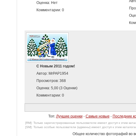
Авт
Оценка: Нет
Про
Комментарии: 0
Оце
Ком
С Новым 2011 годом!
Автор: MrPAP1954
Просмотров: 368
Оценка: 5,00 (3 Оценки)
Комментарии: 0
Топ:
Лучшие оценки
-
Самые новые
-
Последние к
[RM]: Только зарегистрированные пользователи имеют доступ к этим катал
[SM]: Только особые пользователи (админы) имеют доступ к этим каталога
Общее количество фотографий во вс