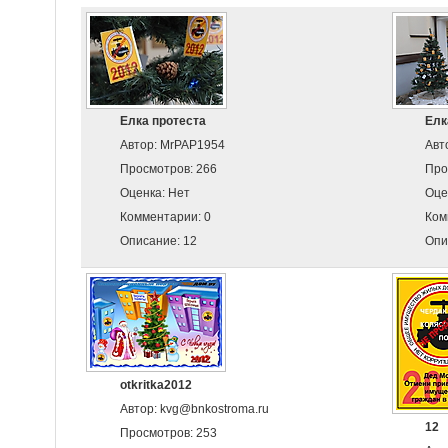
Елка протеста
Елк
Автор: MrPAP1954
Авт
Просмотров: 266
Про
Оценка: Нет
Оце
Комментарии: 0
Ком
Описание: 12
Опи
otkritka2012
Автор: kvg@bnkostroma.ru
12
Просмотров: 253