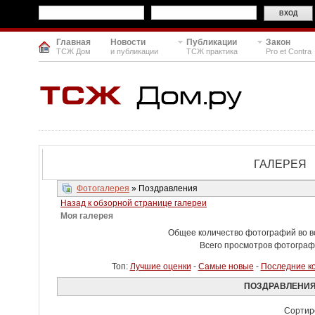
Главная
Новости
Публикации
Закон
ТСЖ Дом
и публикации
ТСЖ практика
Pro et Contra
ГАЛЕРЕЯ
Фотогалерея
» Поздравления
Назад к обзорной странице галереи
Моя галерея
Общее количество фотографий во вс
Всего просмотров фотограф
Топ:
Лучшие оценки
-
Самые новые
-
Последние к
ПОЗДРАВЛЕНИ
Сортир