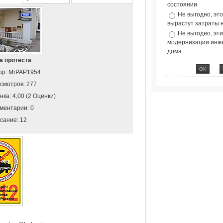
состоянии
Не выгодно, эт
вырастут затраты 
Не выгодно, эт
модернизации инж
дома
а протеста
ор: MrPAP1954
смотров: 277
нка: 4,00 (2 Оценки)
ментарии: 0
сание: 12