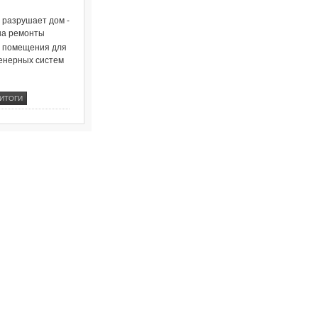
о разрушает дом -
на ремонты
и помещения для
енерных систем