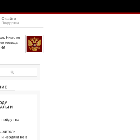
О сайте
Поддержка
ще. Никто не
шен жилища.
 40
НИЕ
ОДУ
ВАЛЫ И
и пойдут на
, жители
и чердаки не в