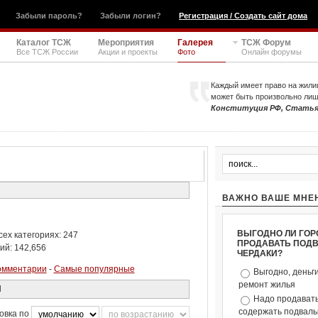
Забыли пароль?
Забыли логин?
Регистрация / Создать сайт дома
Каталог ТСЖ
Мероприятия
Галерея
ТСЖ Форум
Все ТСЖ России
Акции и проекты
Фото
Онлайн форумы
Каждый имеет право на жили
может быть произвольно ли
Конституция РФ, Статья
ВАЖНО ВАШЕ МНЕ
ВЫГОДНО ЛИ ГОР
ех категориях: 247
ПРОДАВАТЬ ПОД
ий: 142,656
ЧЕРДАКИ?
омментарии
-
Самые популярные
Выгодно, деньг
ремонт жилья
Я
Надо продавать
содержать подвалы 
овка по